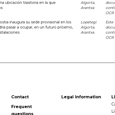
a ubicación trasitoria en la que
Algorta,
docu
os
Arantxa
cont
OCR
ostia inaugura su sede provisional en los
Lopetegi
Este
ría pasar a ocupar, en un futuro próximo,
Algorta,
docu
nstalaciones
Arantxa
cont
OCR
Contact
Legal information
L
C
Frequent
L
questions