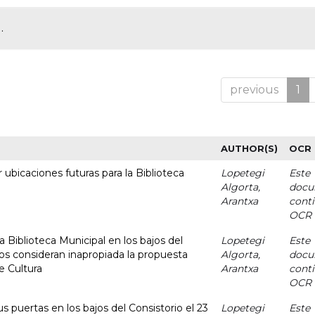
.
previous
1
AUTHOR(S)
OCR
 ubicaciones futuras para la Biblioteca
Lopetegi
Este
Algorta,
docu
Arantxa
cont
OCR
la Biblioteca Municipal en los bajos del
Lopetegi
Este
s consideran inapropiada la propuesta
Algorta,
docu
e Cultura
Arantxa
cont
OCR
us puertas en los bajos del Consistorio el 23
Lopetegi
Este