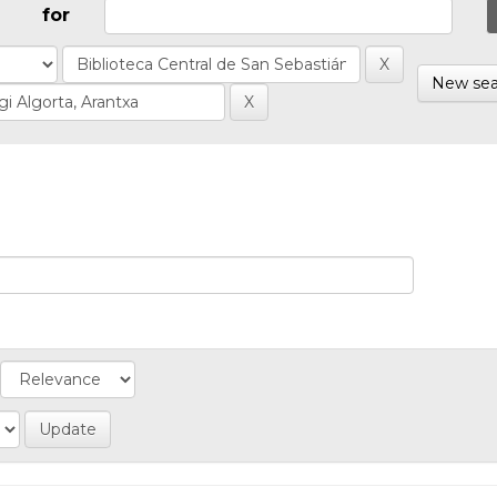
for
New sea