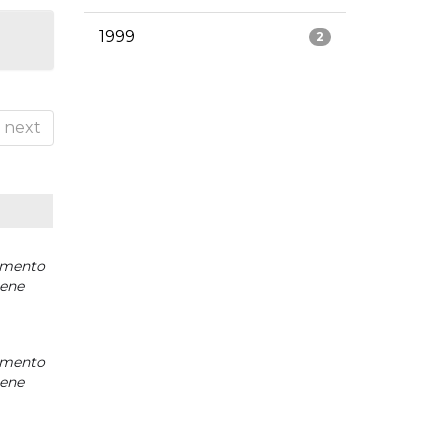
1999
2
next
mento
iene
mento
iene