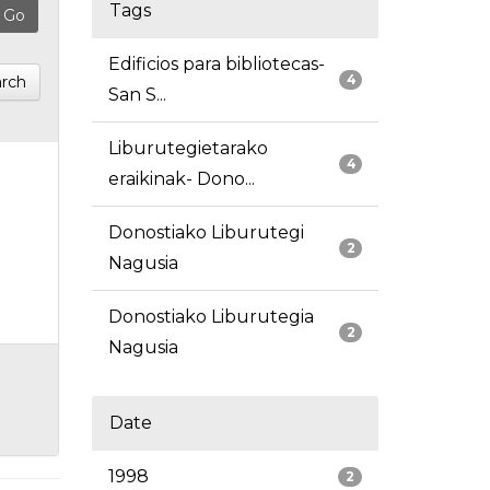
Tags
Edificios para bibliotecas-
4
rch
San S...
Liburutegietarako
4
eraikinak- Dono...
Donostiako Liburutegi
2
Nagusia
Donostiako Liburutegia
2
Nagusia
Date
1998
2