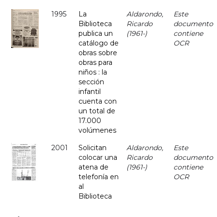
1995
La
Aldarondo,
Este
Biblioteca
Ricardo
documento
publica un
(1961-)
contiene
catálogo de
OCR
obras sobre
obras para
niños : la
sección
infantil
cuenta con
un total de
17.000
volúmenes
2001
Solicitan
Aldarondo,
Este
colocar una
Ricardo
documento
atena de
(1961-)
contiene
telefonía en
OCR
al
Biblioteca