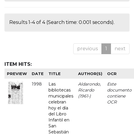
Results 1-4 of 4 (Search time: 0.001 seconds).
previous
1
next
ITEM HITS:
PREVIEW
DATE
TITLE
AUTHOR(S)
OCR
1998
Las
Aldarondo,
Este
bibliotecas
Ricardo
documento
municipales
(1961-)
contiene
celebran
OCR
hoy el día
del Libro
Infantil en
San
Sebastián