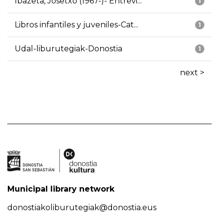
Ibazeta, Josetxo (1967-)- Entrevi...
1
Libros infantiles y juveniles-Cat...
1
Udal-liburutegiak-Donostia
1
next >
Municipal library network
donostiakoliburutegiak@donostia.eus