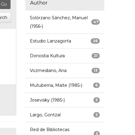
Author
rch
Solórzano Sánchez, Manuel
47
(1956-)
Estudio Lanzagorta
26
Donostia Kultura
21
Vozmediano, Ana
13
Mutuberria, Maite (1985-)
6
Josevisky (1985-)
5
Largo, Gontzal
5
Red de Bibliotecas
5