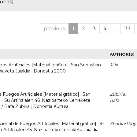
conds).
previous
1
2
3
4
...
77
AUTHOR(S)
s Artificiales [Material gráfico] : San Sebastián
JLN
hiaketa Jaialdia : Donostia 2000
Fuegos Artificiales [Material gráfico] : San
Zubiria,
= Su Artifizialen 46. Nazioarteko Lehiaketa :
Rafa
/ Rafa Zubiria ; Donostia Kultura
ional de Fuegos Artificiales [Material gráfico] : 9-
Sharkartboy
 Artifizialen 45. Nazioarteko Lehiaketa Jaialdia :