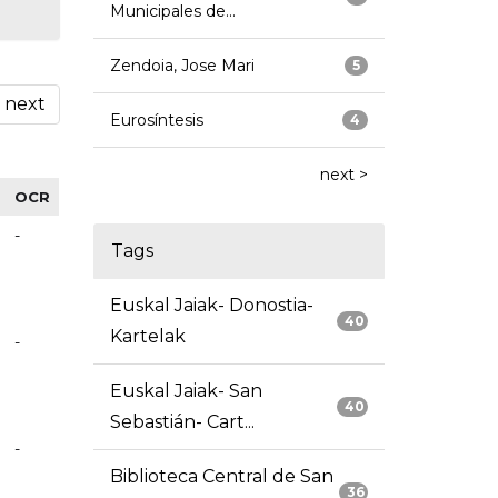
Municipales de...
Zendoia, Jose Mari
5
next
Eurosíntesis
4
next >
OCR
-
Tags
Euskal Jaiak- Donostia-
40
Kartelak
-
Euskal Jaiak- San
40
Sebastián- Cart...
-
Biblioteca Central de San
36