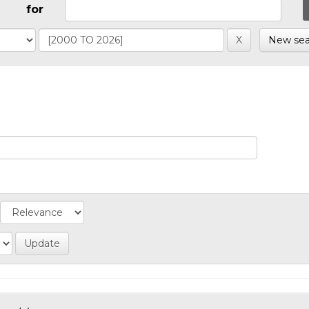
for
New sea