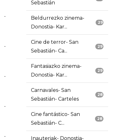
Sebastián
-
Beldurrezko zinema-
29
Donostia- Kar...
Cine de terror- San
-
29
Sebastián- Ca...
Fantasiazko zinema-
29
Donostia- Kar...
-
Carnavales- San
28
Sebastián- Carteles
-
Cine fantástico- San
28
Sebastián- C...
-
Inauteriak- Donostia-