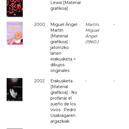
Lewis [Material
grafikoa]
2000
Miguel Ángel
Martín,
-
Martín
Miguel
[Material
Ángel
grafikoa] :
(1960-)
jatorrizko
lanen
erakusketa =
dibujos
originales
2002
Erakusketa
-
-
[Material
grafikoa] : No
profanar el
sueño de los
vivos : Pedro
Usabiagaren
argazkiak