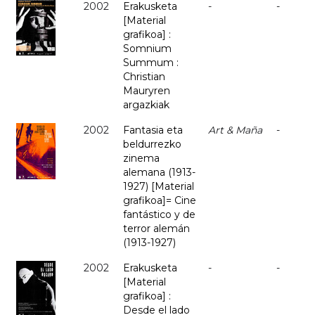
2002
Erakusketa
-
-
[Material
grafikoa] :
Somnium
Summum :
Christian
Mauryren
argazkiak
2002
Fantasia eta
Art & Maña
-
beldurrezko
zinema
alemana (1913-
1927) [Material
grafikoa]= Cine
fantástico y de
terror alemán
(1913-1927)
2002
Erakusketa
-
-
[Material
grafikoa] :
Desde el lado