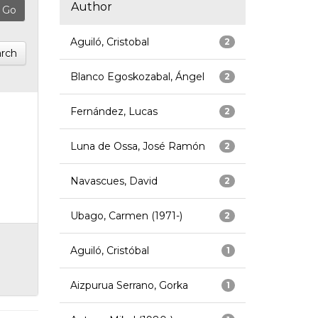
Author
Aguiló, Cristobal
2
rch
Blanco Egoskozabal, Ángel
2
Fernández, Lucas
2
Luna de Ossa, José Ramón
2
Navascues, David
2
Ubago, Carmen (1971-)
2
Aguiló, Cristóbal
1
Aizpurua Serrano, Gorka
1