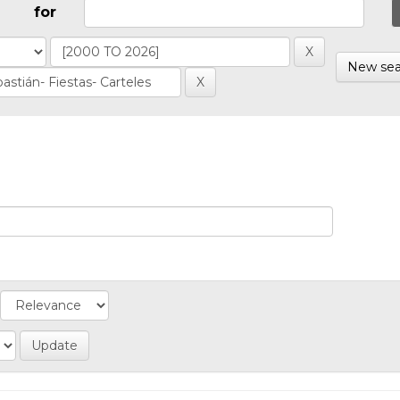
for
New sea