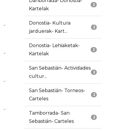
Danborrada- Donostia-
2
Kartelak
Donostia- Kultura
-
2
jarduerak- Kart...
Donostia- Lehiaketak-
2
-
Kartelak
San Sebastián- Actividades
2
cultur...
-
San Sebastián- Torneos-
2
Carteles
-
Tamborrada- San
2
Sebastián- Carteles