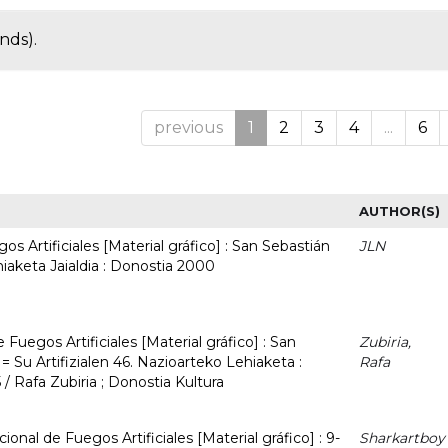
nds).
previous
1
2
3
4
...
6
AUTHOR(S)
s Artificiales [Material gráfico] : San Sebastián
JLN
hiaketa Jaialdia : Donostia 2000
Fuegos Artificiales [Material gráfico] : San
Zubiria,
= Su Artifizialen 46. Nazioarteko Lehiaketa :
Rafa
/ Rafa Zubiria ; Donostia Kultura
ional de Fuegos Artificiales [Material gráfico] : 9-
Sharkartboy