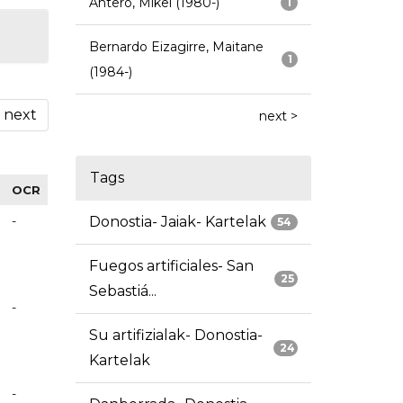
Antero, Mikel (1980-)
1
Bernardo Eizagirre, Maitane
1
(1984-)
next
next >
Tags
OCR
-
Donostia- Jaiak- Kartelak
54
Fuegos artificiales- San
25
Sebastiá...
-
Su artifizialak- Donostia-
24
Kartelak
-