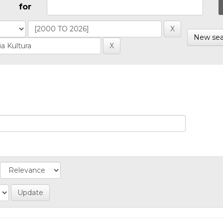
for
New sea