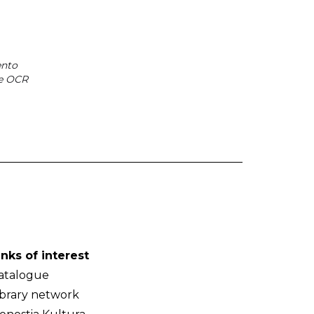
nto
e OCR
inks of interest
atalogue
ibrary network