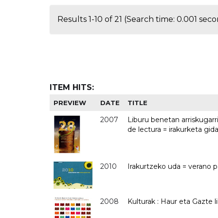
Results 1-10 of 21 (Search time: 0.001 seco
ITEM HITS:
PREVIEW
DATE
TITLE
2007
Liburu benetan arriskugarri
de lectura = irakurketa gid
2010
Irakurtzeko uda = verano pa
2008
Kulturak : Haur eta Gazte 