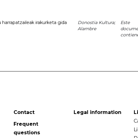
 harrapatzaileak irakurketa gida
Donostia Kultura;
Este
0
Alambre
docume
contien
Contact
Legal information
L
C
Frequent
L
questions