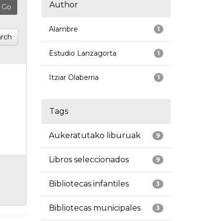
Author
Alambre
1
rch
Estudio Lanzagorta
1
Itziar Olaberria
1
Tags
Aukeratutako liburuak
9
Libros seleccionados
9
Bibliotecas infantiles
3
Bibliotecas municipales
3