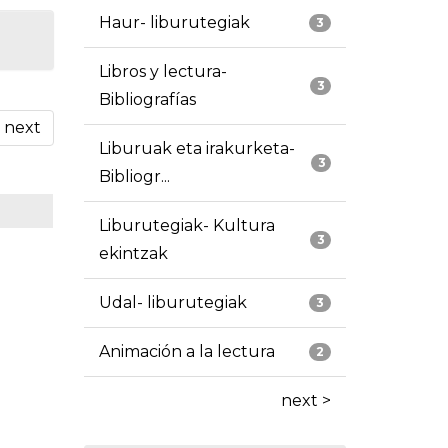
Haur- liburutegiak
3
Libros y lectura-
3
Bibliografías
next
Liburuak eta irakurketa-
3
Bibliogr...
Liburutegiak- Kultura
3
ekintzak
Udal- liburutegiak
3
Animación a la lectura
2
next >