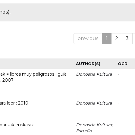
nds).
previous
1
2
3
AUTHOR(S)
OCR
ak = libros muy peligrosos : guía
Donostia Kultura
-
a, 2007
ra leer : 2010
Donostia Kultura
-
liburuak euskaraz
Donostia Kultura;
-
Estudio