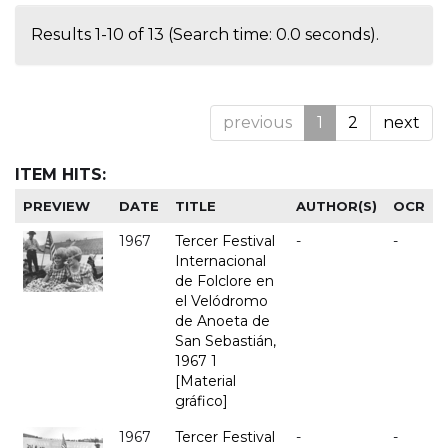
Results 1-10 of 13 (Search time: 0.0 seconds).
previous
1
2
next
ITEM HITS:
PREVIEW
DATE
TITLE
AUTHOR(S)
OCR
1967
Tercer Festival
-
-
Internacional
de Folclore en
el Velódromo
de Anoeta de
San Sebastián,
1967 1
[Material
gráfico]
1967
Tercer Festival
-
-