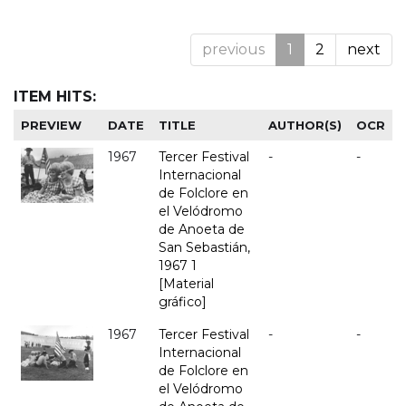
previous
1
2
next
ITEM HITS:
PREVIEW
DATE
TITLE
AUTHOR(S)
OCR
1967
Tercer Festival
-
-
Internacional
de Folclore en
el Velódromo
de Anoeta de
San Sebastián,
1967 1
[Material
gráfico]
1967
Tercer Festival
-
-
Internacional
de Folclore en
el Velódromo