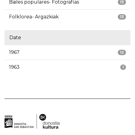
Bailes populares- Fotografías
13
Folklorea- Argazkiak
13
Date
1967
12
1963
1