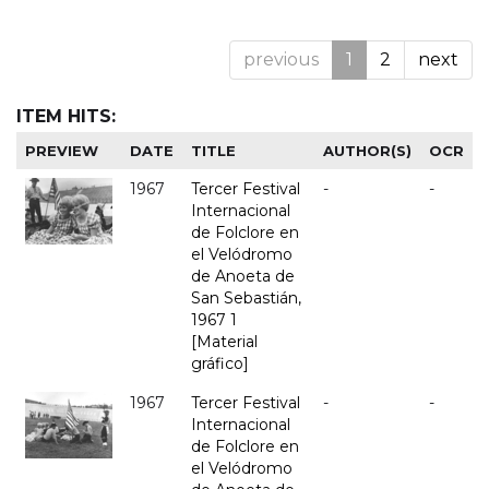
previous
1
2
next
ITEM HITS:
PREVIEW
DATE
TITLE
AUTHOR(S)
OCR
1967
Tercer Festival
-
-
Internacional
de Folclore en
el Velódromo
de Anoeta de
San Sebastián,
1967 1
[Material
gráfico]
1967
Tercer Festival
-
-
Internacional
de Folclore en
el Velódromo