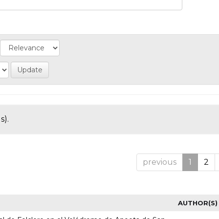
s).
previous
1
2
AUTHOR(S)