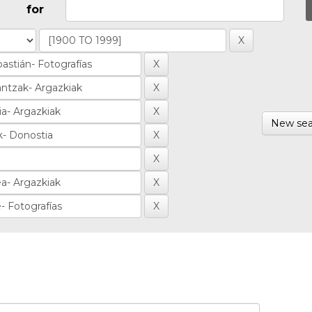
for
New sea