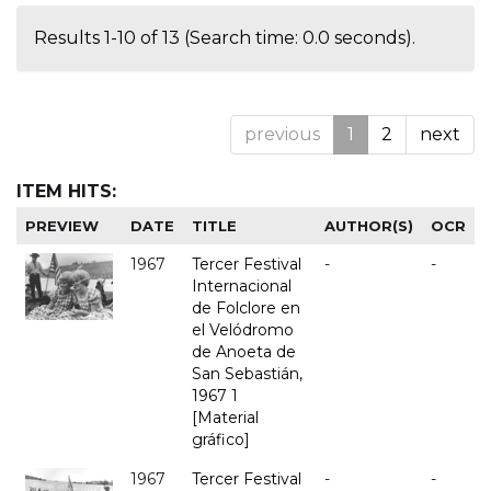
Results 1-10 of 13 (Search time: 0.0 seconds).
previous
1
2
next
ITEM HITS:
PREVIEW
DATE
TITLE
AUTHOR(S)
OCR
1967
Tercer Festival
-
-
Internacional
de Folclore en
el Velódromo
de Anoeta de
San Sebastián,
1967 1
[Material
gráfico]
1967
Tercer Festival
-
-