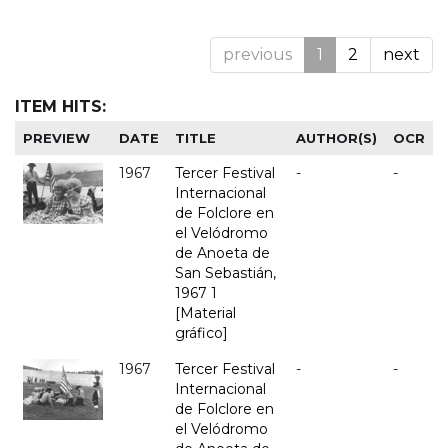
previous
1
2
next
ITEM HITS:
PREVIEW
DATE
TITLE
AUTHOR(S)
OCR
1967
Tercer Festival
-
-
Internacional
de Folclore en
el Velódromo
de Anoeta de
San Sebastián,
1967 1
[Material
gráfico]
1967
Tercer Festival
-
-
Internacional
de Folclore en
el Velódromo