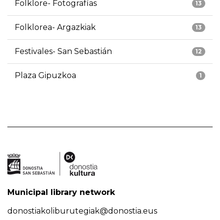
Folklore- Fotografías
13
Folklorea- Argazkiak
13
Festivales- San Sebastián
12
Plaza Gipuzkoa
1
Municipal library network
donostiakoliburutegiak@donostia.eus