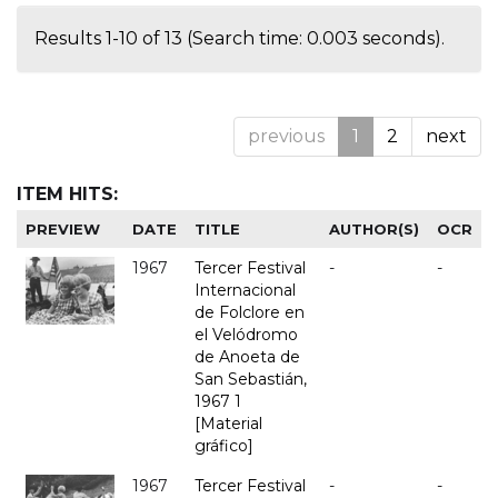
Results 1-10 of 13 (Search time: 0.003 seconds).
previous
1
2
next
ITEM HITS:
PREVIEW
DATE
TITLE
AUTHOR(S)
OCR
1967
Tercer Festival
-
-
Internacional
de Folclore en
el Velódromo
de Anoeta de
San Sebastián,
1967 1
[Material
gráfico]
1967
Tercer Festival
-
-