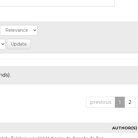
nds).
previous
1
2
AUTHOR(S)