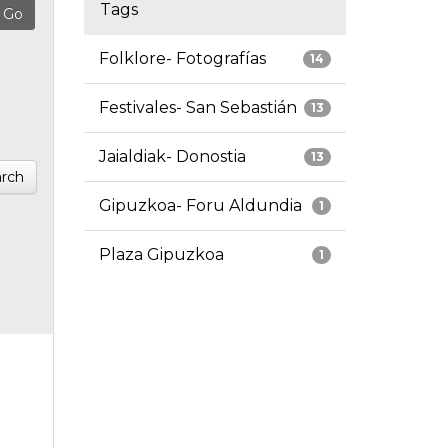
Tags
Folklore- Fotografías
14
Festivales- San Sebastián
13
Jaialdiak- Donostia
13
rch
Gipuzkoa- Foru Aldundia
1
Plaza Gipuzkoa
1