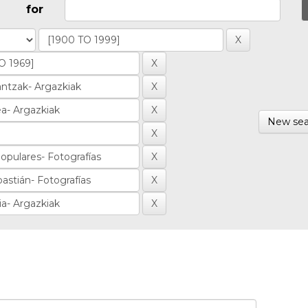
for
New sea