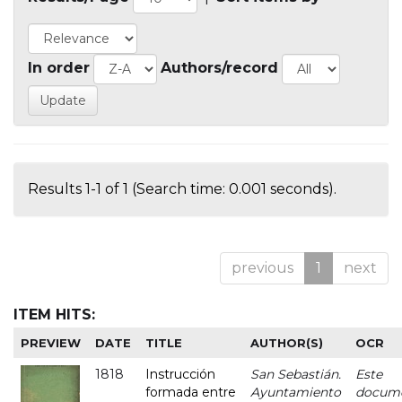
In order
Authors/record
Results 1-1 of 1 (Search time: 0.001 seconds).
previous
1
next
ITEM HITS:
PREVIEW
DATE
TITLE
AUTHOR(S)
OCR
1818
Instrucción
San Sebastián.
Este
formada entre
Ayuntamiento
docum