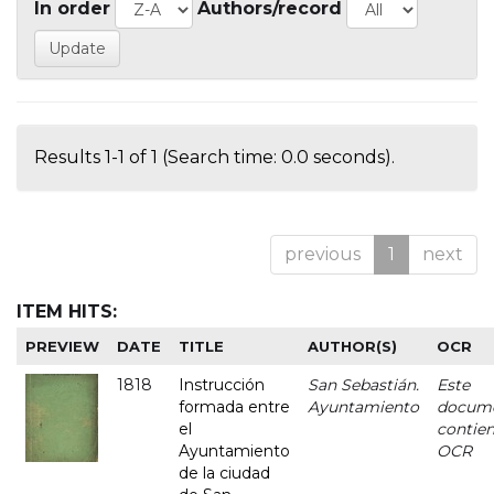
In order
Authors/record
Results 1-1 of 1 (Search time: 0.0 seconds).
previous
1
next
ITEM HITS:
PREVIEW
DATE
TITLE
AUTHOR(S)
OCR
1818
Instrucción
San Sebastián.
Este
formada entre
Ayuntamiento
docum
el
contie
Ayuntamiento
OCR
de la ciudad