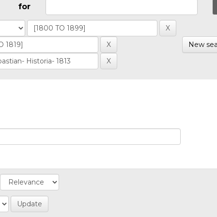
for
New sea