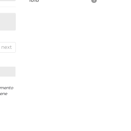
1818
1
next
mento
iene