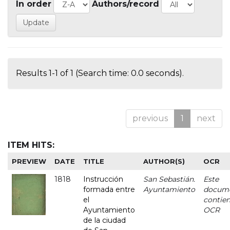
In order
Authors/record
Results 1-1 of 1 (Search time: 0.0 seconds).
previous
1
next
ITEM HITS:
PREVIEW
DATE
TITLE
AUTHOR(S)
OCR
1818
Instrucción
San Sebastián.
Este
formada entre
Ayuntamiento
docum
el
contie
Ayuntamiento
OCR
de la ciudad