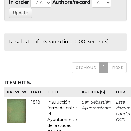
In order
Authors/record
Results 1-1 of 1 (Search time: 0.001 seconds).
previous
1
next
ITEM HITS:
PREVIEW
DATE
TITLE
AUTHOR(S)
OCR
1818
Instrucción
San Sebastián.
Este
formada entre
Ayuntamiento
docum
el
contie
Ayuntamiento
OCR
de la ciudad