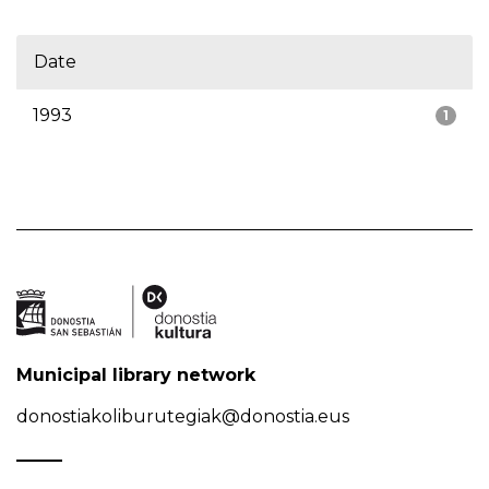
Date
1993
1
Municipal library network
donostiakoliburutegiak@donostia.eus