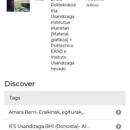
Politeknikoa
Albisu
eta
Usandizaga
institutua
elurretan
[Material
grafikoa] =
Politécnico
EASO e
Insituto
Usandizaga
nevado
Discover
Tags
Amara Berri- Eraikinak, egiturak,...
1
IES Usandizaga BHI (Donostia)- Ar...
1