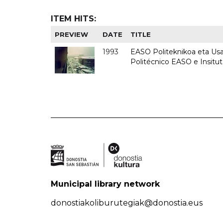
ITEM HITS:
PREVIEW
DATE
TITLE
1993
EASO Politeknikoa eta Usan
Politécnico EASO e Insit
Municipal library network
donostiakoliburutegiak@donostia.eus