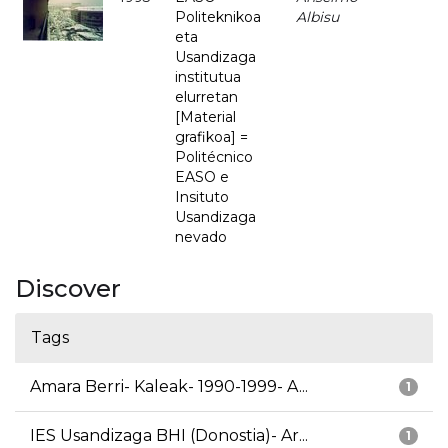
Politeknikoa
Albisu
eta
Usandizaga
institutua
elurretan
[Material
grafikoa] =
Politécnico
EASO e
Insituto
Usandizaga
nevado
Discover
Tags
Amara Berri- Kaleak- 1990-1999- A...
1
IES Usandizaga BHI (Donostia)- Ar...
1