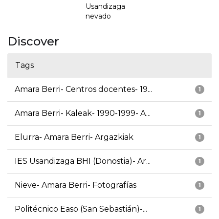
Usandizaga
nevado
Discover
Tags
Amara Berri- Centros docentes- 19...
1
Amara Berri- Kaleak- 1990-1999- A...
1
Elurra- Amara Berri- Argazkiak
1
IES Usandizaga BHI (Donostia)- Ar...
1
Nieve- Amara Berri- Fotografías
1
Politécnico Easo (San Sebastián)-...
1