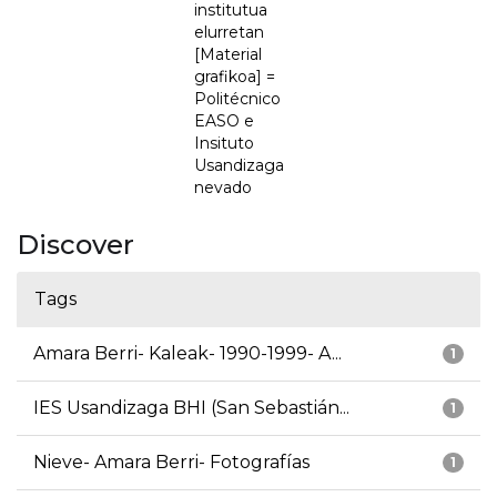
institutua
elurretan
[Material
grafikoa] =
Politécnico
EASO e
Insituto
Usandizaga
nevado
Discover
Tags
Amara Berri- Kaleak- 1990-1999- A...
1
IES Usandizaga BHI (San Sebastián...
1
Nieve- Amara Berri- Fotografías
1