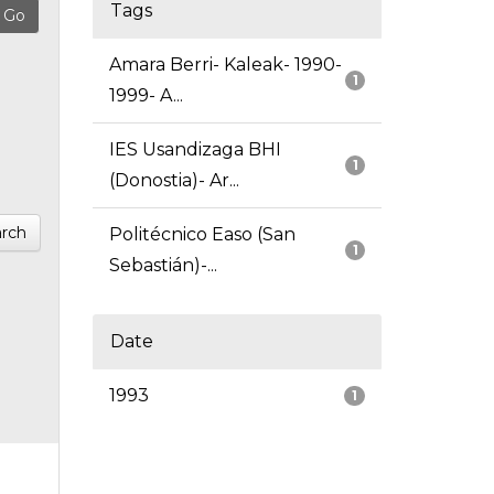
Tags
Amara Berri- Kaleak- 1990-
1
1999- A...
IES Usandizaga BHI
1
(Donostia)- Ar...
rch
Politécnico Easo (San
1
Sebastián)-...
Date
1993
1