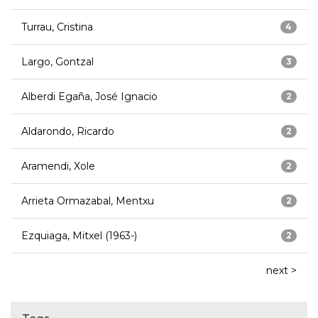
Turrau, Cristina
4
Largo, Gontzal
3
Alberdi Egaña, José Ignacio
2
Aldarondo, Ricardo
2
Aramendi, Xole
2
Arrieta Ormazabal, Mentxu
2
Ezquiaga, Mitxel (1963-)
2
next >