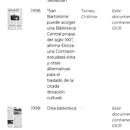
Sebastián
1998
"San
Turrau,
Este
Bartolomé
Cristina
docume
puede acoger
contiene
una Biblioteca
OCR
Central propia
del siglo XXI",
afirma Elorza :
una Comisión
estudiará ésta
y otras
alternativas
para el
traslado de la
citada
dotación
cultural
1998
Otra biblioteca
-
Este
docume
contiene
OCR