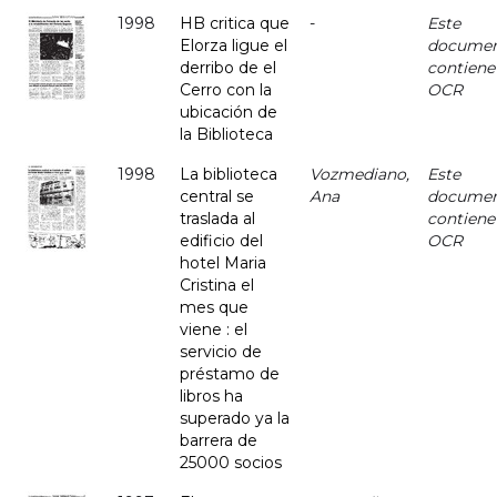
1998
HB critica que
-
Este
Elorza ligue el
docume
derribo de el
contiene
Cerro con la
OCR
ubicación de
la Biblioteca
1998
La biblioteca
Vozmediano,
Este
central se
Ana
docume
traslada al
contiene
edificio del
OCR
hotel Maria
Cristina el
mes que
viene : el
servicio de
préstamo de
libros ha
superado ya la
barrera de
25000 socios