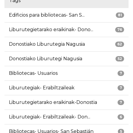
Tags
Edificios para bibliotecas- San S...
81
Liburutegietarako eraikinak- Dono...
76
Donostiako Liburutegia Nagusia
62
Donostiako Liburutegi Nagusia
52
Bibliotecas- Usuarios
7
Liburutegiak- Erabiltzaileak
7
Liburutegietarako eraikinak-Donostia
7
Liburutegiak- Erabiltzaileak- Don...
6
Bibliotecas- Usuarios- San Sebastián
5