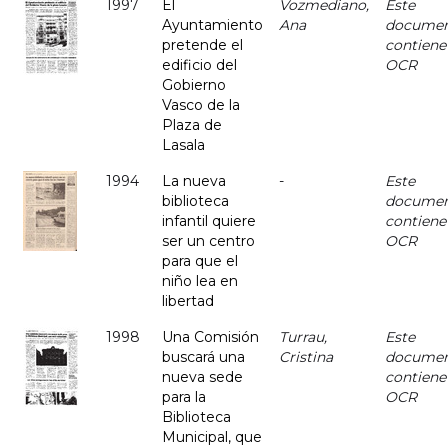
1997
El
Vozmediano,
Este
Ayuntamiento
Ana
docume
pretende el
contiene
edificio del
OCR
Gobierno
Vasco de la
Plaza de
Lasala
1994
La nueva
-
Este
biblioteca
docume
infantil quiere
contiene
ser un centro
OCR
para que el
niño lea en
libertad
1998
Una Comisión
Turrau,
Este
buscará una
Cristina
docume
nueva sede
contiene
para la
OCR
Biblioteca
Municipal, que