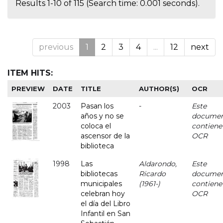
Results 1-10 of 115 (Search time: 0.001 seconds).
previous
1
2
3
4
...
12
next
ITEM HITS:
PREVIEW
DATE
TITLE
AUTHOR(S)
OCR
2003
Pasan los
-
Este
años y no se
docume
coloca el
contiene
ascensor de la
OCR
biblioteca
1998
Las
Aldarondo,
Este
bibliotecas
Ricardo
docume
municipales
(1961-)
contiene
celebran hoy
OCR
el día del Libro
Infantil en San