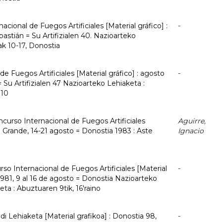
acional de Fuegos Artificiales [Material gráfico] :
-
astián = Su Artifizialen 40. Nazioarteko
ak 10-17, Donostia
e Fuegos Artificiales [Material gráfico] : agosto
-
 Su Artifizialen 47 Nazioarteko Lehiaketa :
010
curso Internacional de Fuegos Artificiales
Aguirre,
a Grande, 14-21 agosto = Donostia 1983 : Aste
Ignacio
rso Internacional de Fuegos Artificiales [Material
-
981, 9 al 16 de agosto = Donostia Nazioarteko
keta : Abuztuaren 9tik, 16'raino
aldi Lehiaketa [Material grafikoa] : Donostia 98,
-