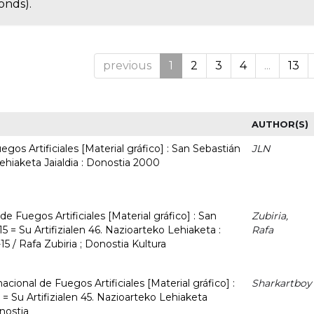
onds).
previous
1
2
3
4
...
13
AUTHOR(S)
gos Artificiales [Material gráfico] : San Sebastián
JLN
Lehiaketa Jaialdia : Donostia 2000
e Fuegos Artificiales [Material gráfico] : San
Zubiria,
 = Su Artifizialen 46. Nazioarteko Lehiaketa :
Rafa
5 / Rafa Zubiria ; Donostia Kultura
acional de Fuegos Artificiales [Material gráfico] :
Sharkartboy
 = Su Artifizialen 45. Nazioarteko Lehiaketa
onostia