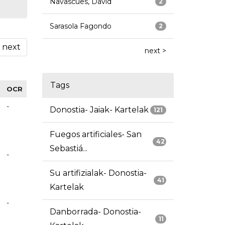
Navascues, David
2
Sarasola Fagondo
2
next
next >
Tags
OCR
-
Donostia- Jaiak- Kartelak
121
Fuegos artificiales- San
42
Sebastiá...
-
Su artifizialak- Donostia-
41
Kartelak
-
Danborrada- Donostia-
11