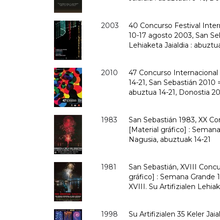
2003
40 Concurso Festival Intern
10-17 agosto 2003, San Seb
Lehiaketa Jaialdia : abuztu
2010
47 Concurso Internacional d
14-21, San Sebastián 2010 =
abuztua 14-21, Donostia 2
1983
San Sebastián 1983, XX Con
[Material gráfico] : Seman
Nagusia, abuztuak 14-21
1981
San Sebastián, XVIII Concu
gráfico] : Semana Grande 1
XVIII. Su Artifizialen Lehia
1998
Su Artifizialen 35 Keler Jai