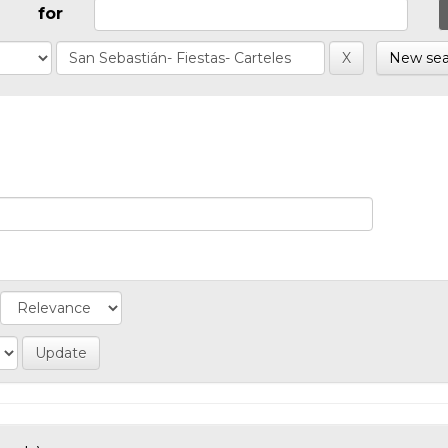
for
New sea