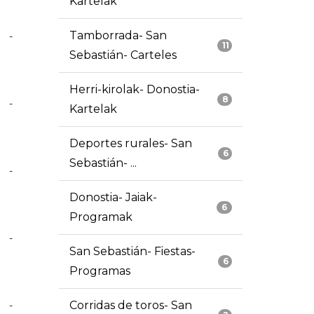
Kartelak
Tamborrada- San
-
11
Sebastián- Carteles
Herri-kirolak- Donostia-
8
-
Kartelak
Deportes rurales- San
6
Sebastián- ...
-
Donostia- Jaiak-
6
Programak
-
San Sebastián- Fiestas-
6
Programas
Corridas de toros- San
-