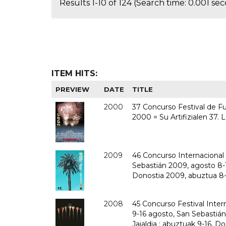
Results 1-10 of 124 (Search time: 0.001 sec
ITEM HITS:
PREVIEW
DATE
TITLE
2000
37 Concurso Festival de Fue
2000 = Su Artifizialen 37. 
2009
46 Concurso Internacional d
Sebastián 2009, agosto 8-15
Donostia 2009, abuztua 8-1
2008
45 Concurso Festival Intern
9-16 agosto, San Sebastián
Jaialdia : abuztuak 9-16, D