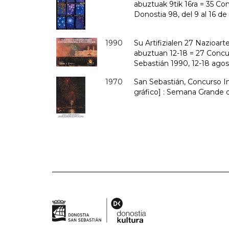
abuztuak 9tik 16ra = 35 Con
Donostia 98, del 9 al 16 d
1990
Su Artifizialen 27 Nazioart
abuztuan 12-18 = 27 Concur
Sebastián 1990, 12-18 ago
1970
San Sebastián, Concurso In
gráfico] : Semana Grande d