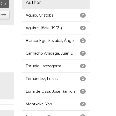
Author
rch
Aguiló, Cristobal
2
Aguirre, Iñaki (1963-)
2
Blanco Egoskozabal, Ángel
2
Camacho Arrioaga, Juan J.
2
Estudio Lanzagorta
2
Fernández, Lucas
2
Luna de Ossa, José Ramón
2
Mentxaka, Yon
2