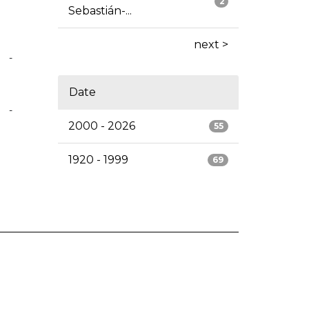
2
Sebastián-...
next >
-
Date
-
2000 - 2026
55
1920 - 1999
69