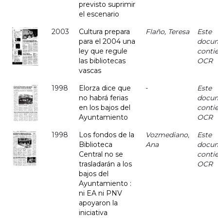
previsto suprimir
el escenario
2003
Cultura prepara
Flaño, Teresa
Este
para el 2004 una
docu
ley que regule
conti
las bibliotecas
OCR
vascas
1998
Elorza dice que
-
Este
no habrá ferias
docu
en los bajos del
conti
Ayuntamiento
OCR
1998
Los fondos de la
Vozmediano,
Este
Biblioteca
Ana
docu
Central no se
conti
trasladarán a los
OCR
bajos del
Ayuntamiento :
ni EA ni PNV
apoyaron la
iniciativa