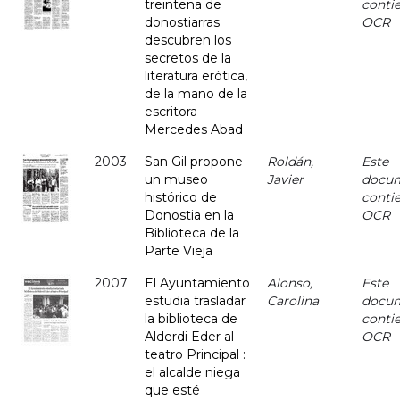
treintena de
conti
donostiarras
OCR
descubren los
secretos de la
literatura erótica,
de la mano de la
escritora
Mercedes Abad
2003
San Gil propone
Roldán,
Este
un museo
Javier
docu
histórico de
conti
Donostia en la
OCR
Biblioteca de la
Parte Vieja
2007
El Ayuntamiento
Alonso,
Este
estudia trasladar
Carolina
docu
la biblioteca de
conti
Alderdi Eder al
OCR
teatro Principal :
el alcalde niega
que esté