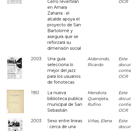
Cerro revertirán
OCR
en Amara
Zaharra : el
alcalde apoya el
proyecto de San
Bartolomé y
asegura que se
reforzará su
dimensión social
2003
Una guía
Aldarondo,
Este
selecciona lo
Ricardo
docu
mejor del jazz
conti
para los usuarios
OCR
de fonotecas
1951
La nueva
Mendiola
Este
biblioteca publica
Querejeta,
docu
municipal de San
Rufino
conti
Sebastián
OCR
2003
Sexo entre lineas
Viñas, Elena
Este
: cerca de una
docu