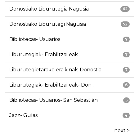
Donostiako Liburutegia Nagusia
62
Donostiako Liburutegi Nagusia
52
Bibliotecas- Usuarios
7
Liburutegiak- Erabiltzaileak
7
Liburutegietarako eraikinak-Donostia
7
Liburutegiak- Erabiltzaileak- Don...
6
Bibliotecas- Usuarios- San Sebastián
5
Jazz- Guías
4
next >