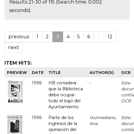
Results 21-30 of 115 (Search time: 0.002
seconds).
previous
1
2
3
4
5
6
...
12
next
ITEM HITS:
PREVIEW
DATE
TITLE
AUTHOR(S)
OCR
1998
HB considera
-
Este
que la Biblioteca
docu
debe ocupar
conti
todo el bajo del
OCR
Ayuntamiento
1998
Parte de los
Vozmediano,
Este
ingresos de la
Ana
docu
operación del
conti