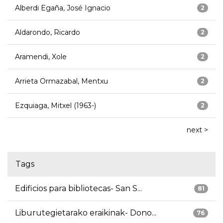
Alberdi Egaña, José Ignacio
2
Aldarondo, Ricardo
2
Aramendi, Xole
2
Arrieta Ormazabal, Mentxu
2
Ezquiaga, Mitxel (1963-)
2
next >
Tags
Edificios para bibliotecas- San S...
81
Liburutegietarako eraikinak- Dono...
76