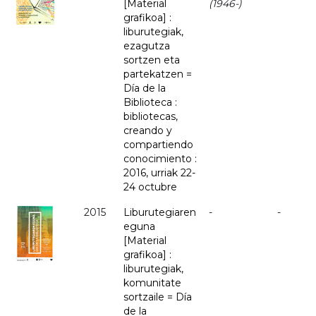
[Material
(1946-)
grafikoa] :
liburutegiak,
ezagutza
sortzen eta
partekatzen =
Día de la
Biblioteca :
bibliotecas,
creando y
compartiendo
conocimiento :
2016, urriak 22-
24 octubre
2015
Liburutegiaren
-
-
eguna
[Material
grafikoa] :
liburutegiak,
komunitate
sortzaile = Día
de la