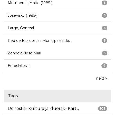
Mutuberria, Maite (1985-)
6
Josevisky (1985-)
5
Largo, Gontzal
5
Red de Bibliotecas Municipales de...
5
Zendoia, Jose Mari
5
Eurosíntesis
4
next >
Tags
Donostia- Kultura jarduerak- Kart...
103