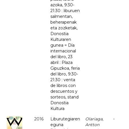
azoka, 9:30-
21:30 : liburuen
salmentan,
beherapenak
eta zozketak,
Donostia
Kulturaren
gunea = Día
internacional
del libro, 23
abril : Plaza
Gipuzkoa, feria
del libro, 9:30-
21:30 : venta
de libros con
descuentos y
sorteos, stand
Donostia
Kultura
2016
Liburutegiaren
Olariaga,
-
eguna
Antton