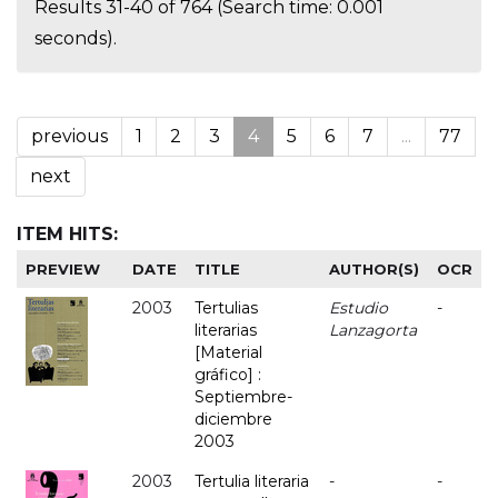
Results 31-40 of 764 (Search time: 0.001
seconds).
previous
1
2
3
4
5
6
7
...
77
next
ITEM HITS:
PREVIEW
DATE
TITLE
AUTHOR(S)
OCR
2003
Tertulias
Estudio
-
literarias
Lanzagorta
[Material
gráfico] :
Septiembre-
diciembre
2003
2003
Tertulia literaria
-
-