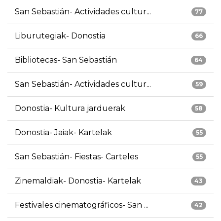
San Sebastián- Actividades cultur...
77
Liburutegiak- Donostia
66
Bibliotecas- San Sebastián
64
San Sebastián- Actividades cultur...
59
Donostia- Kultura jarduerak
58
Donostia- Jaiak- Kartelak
55
San Sebastián- Fiestas- Carteles
55
Zinemaldiak- Donostia- Kartelak
43
Festivales cinematográficos- San ...
42