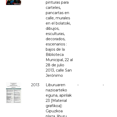
pinturas para
carteles,
pancartas en
calle, murales
en el bolatoki,
dibujos,
esculturas,
decorados,
escenarios :
bajos de la
Biblioteca
Municipal, 22 al
28 de julio
2013, calle San
Jerónimo
2013
Liburuaren
-
-
nazioarteko
eguna, apirilak
23 [Material
grafikoa]:
Gipuzkoa
plaza, liburu