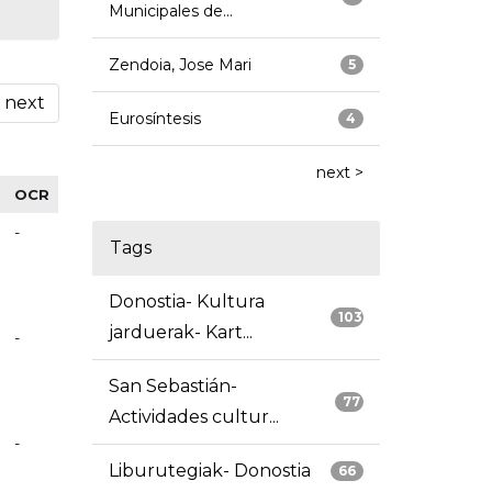
Municipales de...
Zendoia, Jose Mari
5
next
Eurosíntesis
4
next >
OCR
-
Tags
Donostia- Kultura
103
jarduerak- Kart...
-
San Sebastián-
77
Actividades cultur...
-
Liburutegiak- Donostia
66