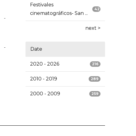
Festivales
42
cinematográficos- San ...
-
next >
-
Date
2020 - 2026
216
2010 - 2019
289
2000 - 2009
259