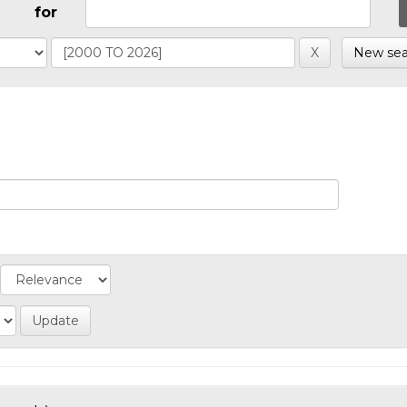
for
New sea