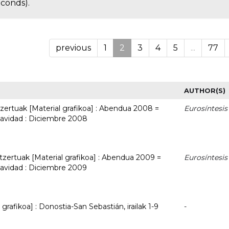
econds).
previous
1
2
3
4
5
...
77
AUTHOR(S)
ertuak [Material grafikoa] : Abendua 2008 =
Eurosíntesis
Navidad : Diciembre 2008
zertuak [Material grafikoa] : Abendua 2009 =
Eurosíntesis
avidad : Diciembre 2009
grafikoa] : Donostia-San Sebastián, irailak 1-9
-