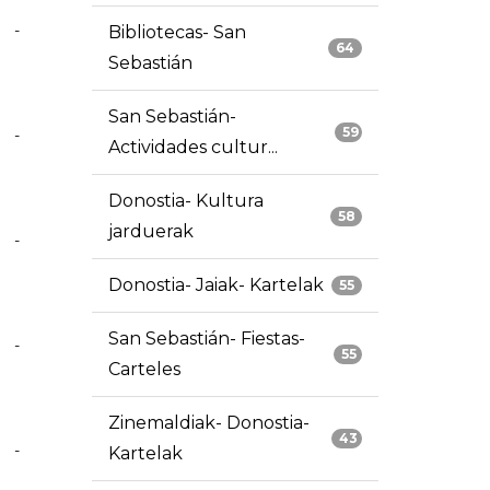
-
Bibliotecas- San
64
Sebastián
San Sebastián-
59
-
Actividades cultur...
Donostia- Kultura
58
jarduerak
-
Donostia- Jaiak- Kartelak
55
San Sebastián- Fiestas-
-
55
Carteles
Zinemaldiak- Donostia-
43
-
Kartelak