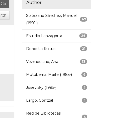
Author
rch
Solórzano Sánchez, Manuel
47
(1956-)
Estudio Lanzagorta
26
Donostia Kultura
21
Vozmediano, Ana
13
Mutuberria, Maite (1985-)
6
Josevisky (1985-)
5
Largo, Gontzal
5
Red de Bibliotecas
5