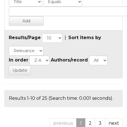
Results/Page
|
Sort items by
In order
Authors/record
Results 1-10 of 25 (Search time: 0.001 seconds).
previous
1
2
3
next