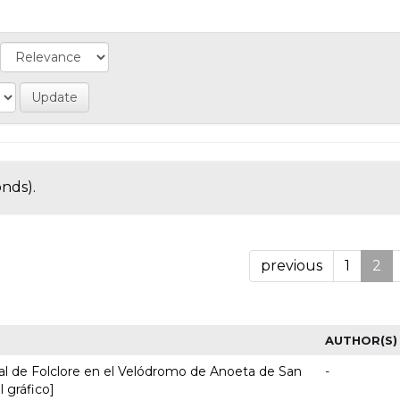
onds).
previous
1
2
AUTHOR(S)
nal de Folclore en el Velódromo de Anoeta de San
-
l gráfico]