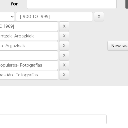
for
New sea