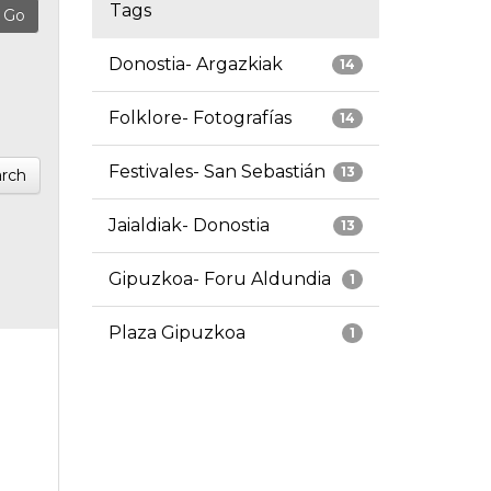
Tags
Donostia- Argazkiak
14
Folklore- Fotografías
14
Festivales- San Sebastián
13
rch
Jaialdiak- Donostia
13
Gipuzkoa- Foru Aldundia
1
Plaza Gipuzkoa
1