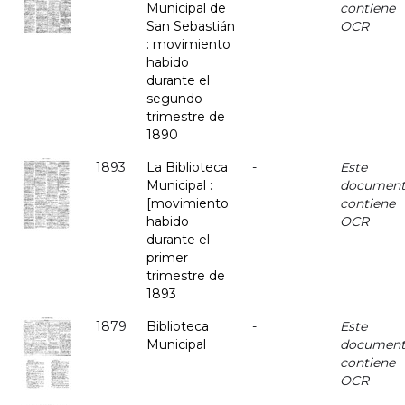
Municipal de
contiene
San Sebastián
OCR
: movimiento
habido
durante el
segundo
trimestre de
1890
1893
La Biblioteca
-
Este
Municipal :
documen
[movimiento
contiene
habido
OCR
durante el
primer
trimestre de
1893
1879
Biblioteca
-
Este
Municipal
documen
contiene
OCR