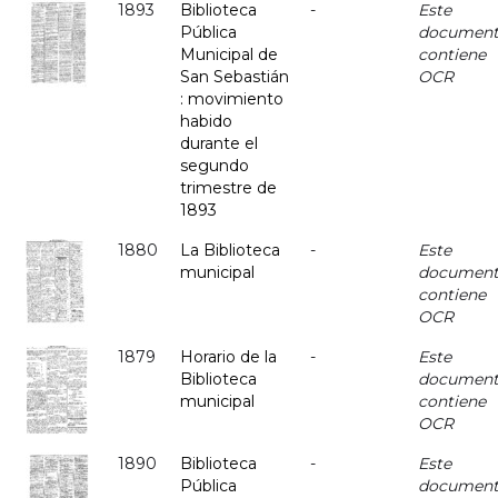
1893
Biblioteca
-
Este
Pública
documen
Municipal de
contiene
San Sebastián
OCR
: movimiento
habido
durante el
segundo
trimestre de
1893
1880
La Biblioteca
-
Este
municipal
documen
contiene
OCR
1879
Horario de la
-
Este
Biblioteca
documen
municipal
contiene
OCR
1890
Biblioteca
-
Este
Pública
documen