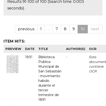
Results 91-100 of 100 (Search time: 0.003
seconds).
previous
1
...
7
8
9
10
next
ITEM HITS:
PREVIEW
DATE
TITLE
AUTHOR(S)
OCR
1891
Biblioteca
-
Este
Pública
documen
Municipal de
contiene
San Sebastián
OCR
: movimiento
habido
durante el
tercer
trimestre de
1891