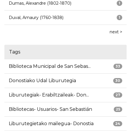
Dumas, Alexandre (1802-1870)
1
Duval, Amaury (1760-1838)
1
next >
Tags
Biblioteca Municipal de San Sebas...
33
Donostiako Udal Liburutegia
30
Liburutegiak- Erabiltzaileak- Don...
27
Bibliotecas- Usuarios- San Sebastián
25
Liburutegietako mailegua- Donostia
24