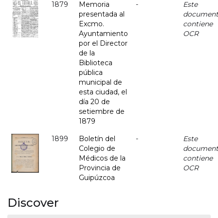
1879
Memoria
-
Este
presentada al
documen
Excmo.
contiene
Ayuntamiento
OCR
por el Director
de la
Biblioteca
pública
municipal de
esta ciudad, el
día 20 de
setiembre de
1879
1899
Boletín del
-
Este
Colegio de
documen
Médicos de la
contiene
Provincia de
OCR
Guipúzcoa
Discover