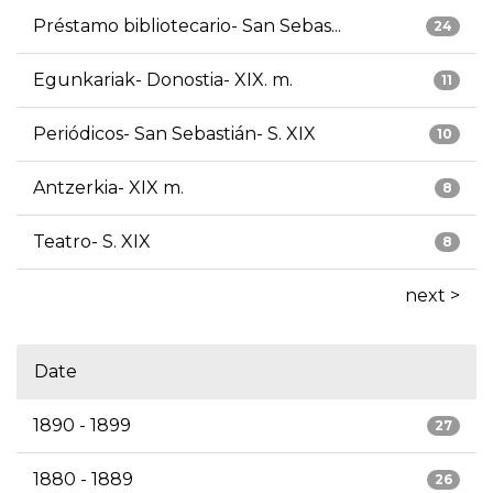
Préstamo bibliotecario- San Sebas...
24
Egunkariak- Donostia- XIX. m.
11
Periódicos- San Sebastián- S. XIX
10
Antzerkia- XIX m.
8
Teatro- S. XIX
8
next >
Date
1890 - 1899
27
1880 - 1889
26