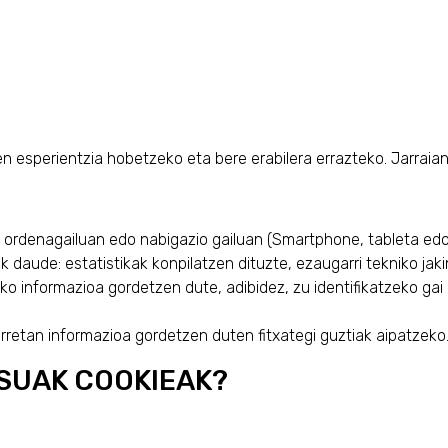
n esperientzia hobetzeko eta bere erabilera errazteko. Jarraia
 ordenagailuan edo nabigazio gailuan (Smartphone, tableta edo 
inak daude: estatistikak konpilatzen dituzte, ezaugarri tekniko 
ko informazioa gordetzen dute, adibidez, zu identifikatzeko gai
rretan informazioa gordetzen duten fitxategi guztiak aipatzeko
TSUAK COOKIEAK?