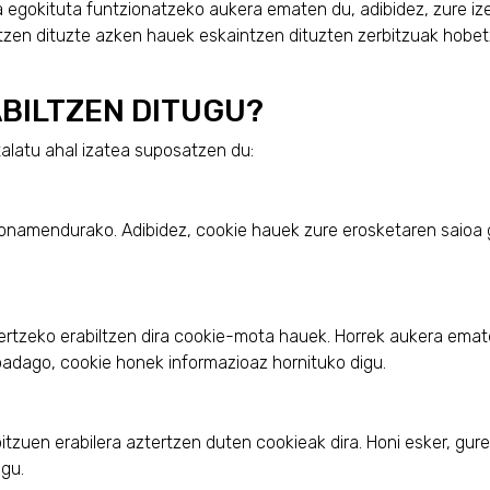
egokituta funtzionatzeko aukera ematen du, adibidez, zure iz
en dituzte azken hauek eskaintzen dituzten zerbitzuak hobetzek
BILTZEN DITUGU?
latu ahal izatea suposatzen du:
onamendurako. Adibidez, cookie hauek zure erosketaren saioa 
ertzeko erabiltzen dira cookie-mota hauek. Horrek aukera emate
badago, cookie honek informazioaz hornituko digu.
rbitzuen erabilera aztertzen duten cookieak dira. Honi esker, 
ugu.