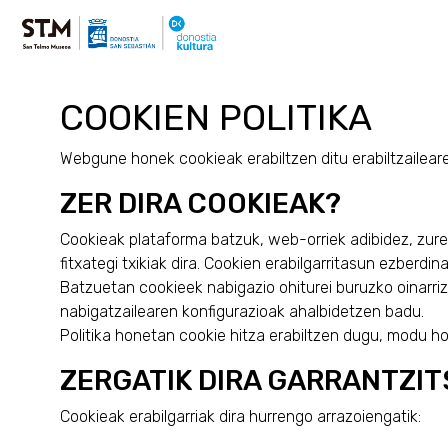
COOKIEN POLITIKA
Webgune honek cookieak erabiltzen ditu erabiltzaileare
ZER DIRA COOKIEAK?
Cookieak plataforma batzuk, web-orriek adibidez, zure
fitxategi txikiak dira. Cookien erabilgarritasun ezberd
Batzuetan cookieek nabigazio ohiturei buruzko oinarriz
nabigatzailearen konfigurazioak ahalbidetzen badu.
Politika honetan cookie hitza erabiltzen dugu, modu ho
ZERGATIK DIRA GARRANTZI
Cookieak erabilgarriak dira hurrengo arrazoiengatik: