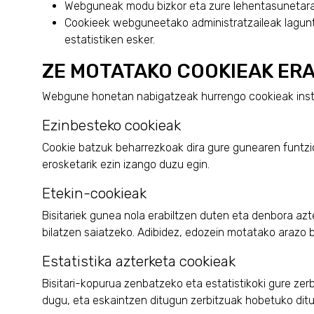
Webguneak modu bizkor eta zure lehentasunetara 
Cookieek webguneetako administratzaileak laguntz
estatistiken esker.
ZE MOTATAKO COOKIEAK ERA
Webgune honetan nabigatzeak hurrengo cookieak insta
Ezinbesteko cookieak
Cookie batzuk beharrezkoak dira gure gunearen funtzi
erosketarik ezin izango duzu egin.
Etekin-cookieak
Bisitariek gunea nola erabiltzen duten eta denbora azt
bilatzen saiatzeko. Adibidez, edozein motatako arazo 
Estatistika azterketa cookieak
Bisitari-kopurua zenbatzeko eta estatistikoki gure ze
dugu, eta eskaintzen ditugun zerbitzuak hobetuko dit