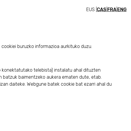
EUS |
CAS
|
FRA
|
ENG
n cookiei buruzko informazioa aurkituko duzu.
konektatutako telebista) instalatu ahal dituzten
jakin batzuk baimentzeko aukera ematen dute, etab.
 izan daiteke. Webgune batek cookie bat ezarri ahal du
.