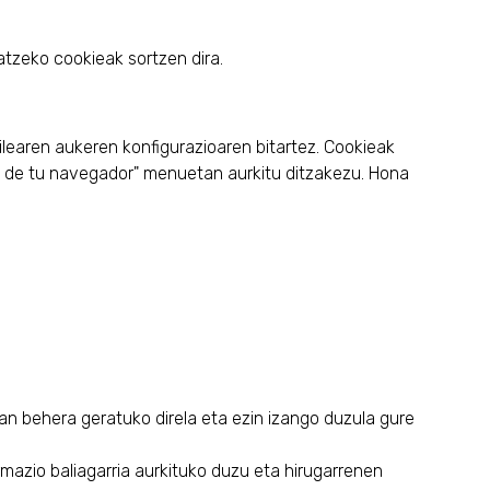
atzeko cookieak sortzen dira.
learen aukeren konfigurazioaren bitartez. Cookieak
as de tu navegador" menuetan aurkitu ditzakezu. Hona
n behera geratuko direla eta ezin izango duzula gure
mazio baliagarria aurkituko duzu eta hirugarrenen