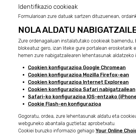
Identifikazio cookieak
Formularioan zure datuak sartzen dituzuenean, ordaink
NOLA ALDATU NABIGATZAIL
Zure ordenagailuan instalatutako cookieak baimendu, b
blokeatuz gero, izan liteke gure portalean erosketari
hemen zure nabigatzailearen lehentasunak aldatzeko 
Cookien konfigurazioa Google Chromean
Cookien konfigurazioa Mozilla Firefox-ean
Cookien konfigurazioa Internet Explorean
Cookien konfigurazioa Safari nabigatzailean
Safari-ko konfigurazioa IOS-entzako (iPhone
Cookie Flash-en konfigurazioa
Gogoratu, ordea, zure lehentasunak aldatu eta cookie
webguneko abantaila guztietaz aprobetxatu.
Cookiei buruzko informazio gehiago
Your Online Choi