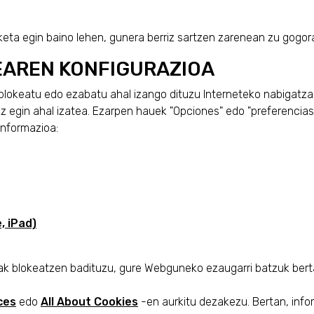
eta egin baino lehen, gunera berriz sartzen zarenean zu gogor
EAREN KONFIGURAZIOA
lokeatu edo ezabatu ahal izango dituzu Interneteko nabigatzai
k ez egin ahal izatea. Ezarpen hauek "Opciones" edo "preferenci
informazioa:
, iPad)
ak blokeatzen badituzu, gure Webguneko ezaugarri batzuk berta
ces
edo
All About Cookies
-en aurkitu dezakezu. Bertan, infor