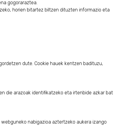
ena gogoraraztea.
o, horien bitartez biltzen dituzten informazio eta
gordetzen dute. Cookie hauek kentzen badituzu,
n die arazoak identifikatzeko eta irtenbide azkar bat
gure webguneko nabigazioa aztertzeko aukera izango