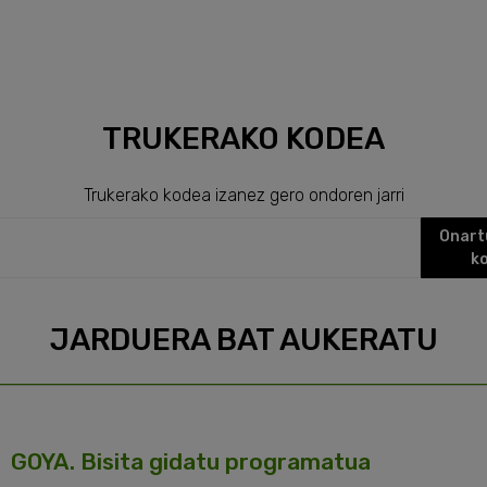
TRUKERAKO KODEA
Trukerako kodea izanez gero ondoren jarri
Onart
k
JARDUERA BAT AUKERATU
GOYA. Bisita gidatu programatua