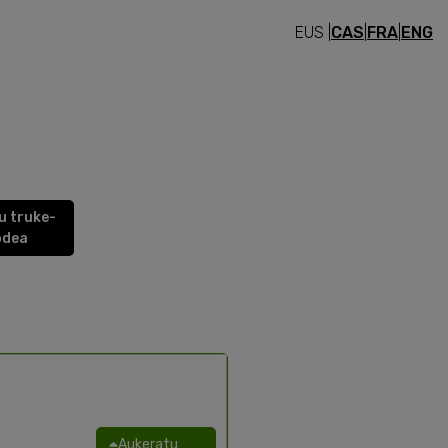
EUS |
CAS
|
FRA
|
ENG
u truke-
odea
Aukeratu