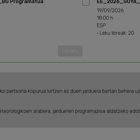
BG Programatua
EE_2026_GOYA_
19/09/2026
18:00 h
ESP
· Leku libreak: 20
Jarraitu
o pertsona kopurua lortzen ez duen jarduera bertan behera uz
eteorologikoen arabera, jardueren programazioa aldatzeko edo