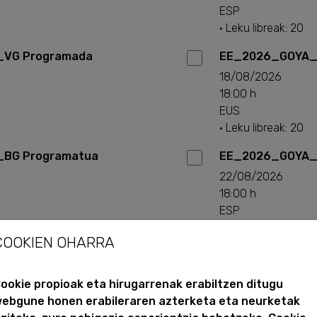
ESP
· Leku libreak: 20
VG Programada
EE_2026_GOYA_
18/08/2026
18:00 h
EUS
· Leku libreak: 20
BG Programatua
EE_2026_GOYA_
22/08/2026
18:00 h
ESP
· Leku libreak: 17
COOKIEN OHARRA
VG Programada
EE_2026_GOYA_
25/08/2026
ookie propioak eta hirugarrenak erabiltzen ditugu
18:00 h
ebgune honen erabileraren azterketa eta neurketak
EUS