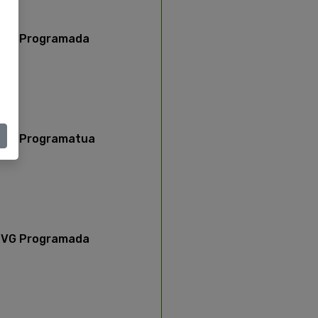
VG Programada
BG Programatua
VG Programada