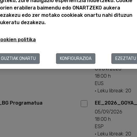
giteko, zure nabigazio esperientzia hobetzeko. Cookie
· Leku libreak: 17
orien erabilera baimendu edo ONARTZEKO aukera
ezakezu edo zer motako cookieak onartu nahi dituzun
BG Programatua
EE_2026_GOYA_
ukeratu dezakezu.
29/08/2026
18:00 h
ookien politika
ESP
· Leku libreak: 20
GUZTIAK ONARTU
KONFIGURAZIOA
EZEZTATU
VG Programada
EE_2026_GOYA_
01/09/2026
18:00 h
EUS
· Leku libreak: 20
BG Programatua
EE_2026_GOYA_
05/09/2026
18:00 h
ESP
· Leku libreak: 20