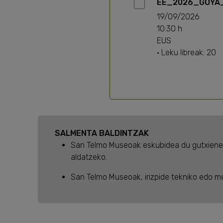
EE_2026_GOYA_
19/09/2026
10:30 h
EUS
· Leku libreak: 20
SALMENTA BALDINTZAK
San Telmo Museoak eskubidea du gutxienek
aldatzeko.
San Telmo Museoak, irizpide tekniko edo m