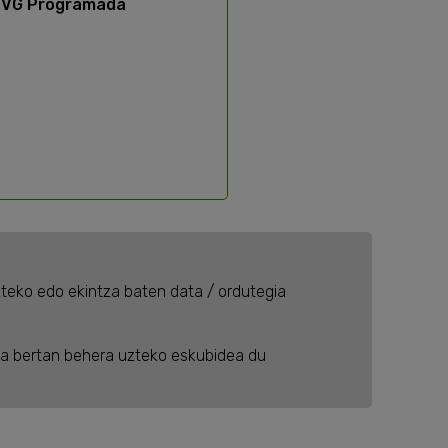
VG Programada
teko edo ekintza baten data / ordutegia
ta bertan behera uzteko eskubidea du